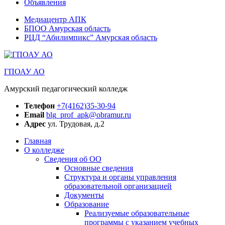
Объявления
Медиацентр АПК
БПОО Амурская область
РЦД “Абилимпикс” Амурская область
ГПОАУ АО
Амурский педагогический колледж
Телефон
+7(4162)35-30-94
Email
blg_prof_apk@obramur.ru
Адрес
ул. Трудовая, д.2
Главная
О колледже
Сведения об ОО
Основные сведения
Структура и органы управления
образовательной организацией
Документы
Образование
Реализуемые образовательные
программы с указанием учебных