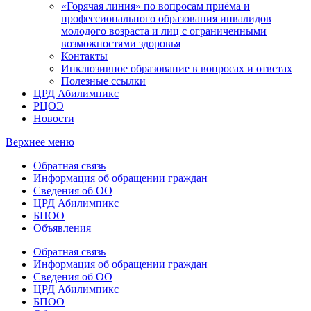
«Горячая линия» по вопросам приёма и
профессионального образования инвалидов
молодого возраста и лиц с ограниченными
возможностями здоровья
Контакты
Инклюзивное образование в вопросах и ответах
Полезные ссылки
ЦРД Абилимпикс
РЦОЭ
Новости
Верхнее меню
Обратная связь
Информация об обращении граждан
Сведения об ОО
ЦРД Абилимпикс
БПОО
Объявления
Обратная связь
Информация об обращении граждан
Сведения об ОО
ЦРД Абилимпикс
БПОО