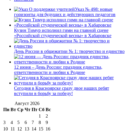
Указ № 498: новые
горизонты для будущих и действующих педагогов
Кузин Тимур исполнил гимн на главной сцене
«Российской студенческой весны» в Хабаровске
День России в общежитии № 1: творчество и единство
12 июня – День России: праздник единства,
ответственности и любви к Родине
Сегодня в Красноярске сразу двое наших ребят
вступили в борьбу за победу!
Август 2026
Пн
Вт
Ср
Чт
Пт
Сб
Вс
1
2
3
4
5
6
7
8
9
10
11
12
13
14
15
16