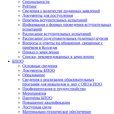
Специальности
Рейтинг
Сведения о количестве поданных заявлений
Документы для поступления
Перечень вступительных испытаний
Информация о формах проведения вступительных
испытаний
Расписание вступительных испытаний
Расписание подготовительных (платных) курсов
Вопросы и ответы на обращения, связанные с
приёмом в Колледж
Приказ о зачислении
Списки, рекомендованных к зачислению
БПОО
Основные сведения
Документы БПОО
Образование
Сведения о реализации образовательных
программ для инвалидов и лиц с ОВЗ в ПОО
Профориентация и трудоустройство
Мероприятия
Партнёры БПОО
Повышение квалификации
Доступная среда
Материально-техническое обеспечение