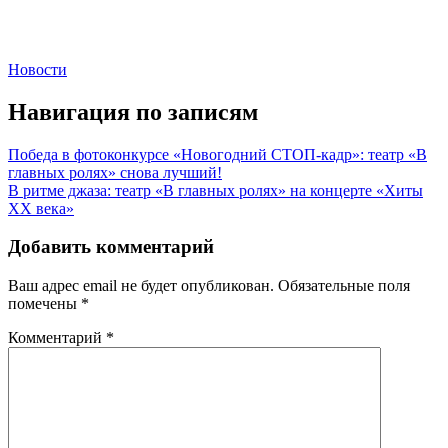
Новости
Навигация по записям
Победа в фотоконкурсе «Новогодний СТОП-кадр»: театр «В
главных ролях» снова лучший!
В ритме джаза: театр «В главных ролях» на концерте «Хиты
ХХ века»
Добавить комментарий
Ваш адрес email не будет опубликован.
Обязательные поля
помечены
*
Комментарий
*