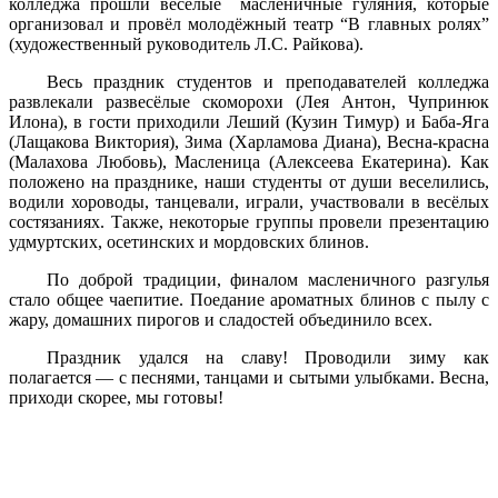
колледжа прошли весёлые масленичные гуляния, которые
организовал и провёл молодёжный театр “В главных ролях”
(художественный руководитель Л.С. Райкова).
Весь праздник студентов и преподавателей колледжа
развлекали развесёлые скоморохи (Лея Антон, Чупринюк
Илона), в гости приходили Леший (Кузин Тимур) и Баба-Яга
(Лащакова Виктория), Зима (Харламова Диана), Весна-красна
(Малахова Любовь), Масленица (Алексеева Екатерина). Как
положено на празднике, наши студенты от души веселились,
водили хороводы, танцевали, играли, участвовали в весёлых
состязаниях. Также, некоторые группы провели презентацию
удмуртских, осетинских и мордовских блинов.
По доброй традиции, финалом масленичного разгулья
стало общее чаепитие. Поедание ароматных блинов с пылу с
жару, домашних пирогов и сладостей объединило всех.
Праздник удался на славу! Проводили зиму как
полагается — с песнями, танцами и сытыми улыбками. Весна,
приходи скорее, мы готовы!