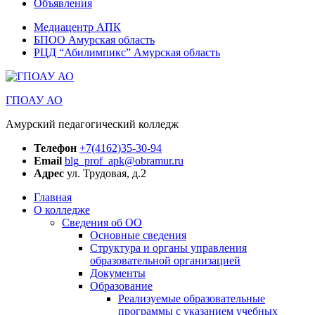
Объявления
Медиацентр АПК
БПОО Амурская область
РЦД “Абилимпикс” Амурская область
ГПОАУ АО
Амурский педагогический колледж
Телефон
+7(4162)35-30-94
Email
blg_prof_apk@obramur.ru
Адрес
ул. Трудовая, д.2
Главная
О колледже
Сведения об ОО
Основные сведения
Структура и органы управления
образовательной организацией
Документы
Образование
Реализуемые образовательные
программы с указанием учебных