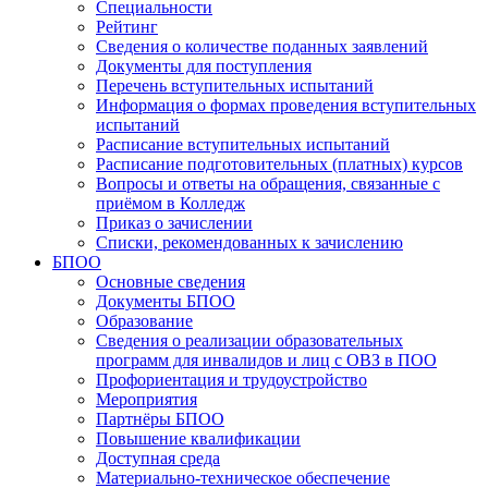
Специальности
Рейтинг
Сведения о количестве поданных заявлений
Документы для поступления
Перечень вступительных испытаний
Информация о формах проведения вступительных
испытаний
Расписание вступительных испытаний
Расписание подготовительных (платных) курсов
Вопросы и ответы на обращения, связанные с
приёмом в Колледж
Приказ о зачислении
Списки, рекомендованных к зачислению
БПОО
Основные сведения
Документы БПОО
Образование
Сведения о реализации образовательных
программ для инвалидов и лиц с ОВЗ в ПОО
Профориентация и трудоустройство
Мероприятия
Партнёры БПОО
Повышение квалификации
Доступная среда
Материально-техническое обеспечение