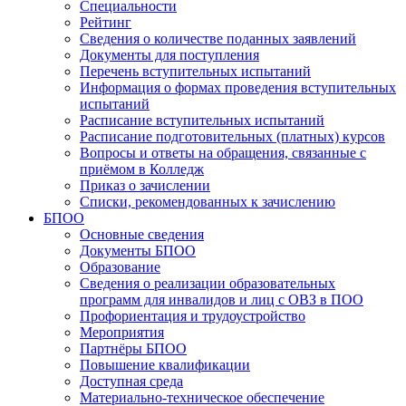
Специальности
Рейтинг
Сведения о количестве поданных заявлений
Документы для поступления
Перечень вступительных испытаний
Информация о формах проведения вступительных
испытаний
Расписание вступительных испытаний
Расписание подготовительных (платных) курсов
Вопросы и ответы на обращения, связанные с
приёмом в Колледж
Приказ о зачислении
Списки, рекомендованных к зачислению
БПОО
Основные сведения
Документы БПОО
Образование
Сведения о реализации образовательных
программ для инвалидов и лиц с ОВЗ в ПОО
Профориентация и трудоустройство
Мероприятия
Партнёры БПОО
Повышение квалификации
Доступная среда
Материально-техническое обеспечение