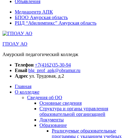
Объявления
Медиацентр АПК
БПОО Амурская область
РЦД “Абилимпикс” Амурская область
ГПОАУ АО
Амурский педагогический колледж
Телефон
+7(4162)35-30-94
Email
blg_prof_apk@obramur.ru
Адрес
ул. Трудовая, д.2
Главная
О колледже
Сведения об ОО
Основные сведения
Структура и органы управления
образовательной организацией
Документы
Образование
Реализуемые образовательные
программы с указанием учебных