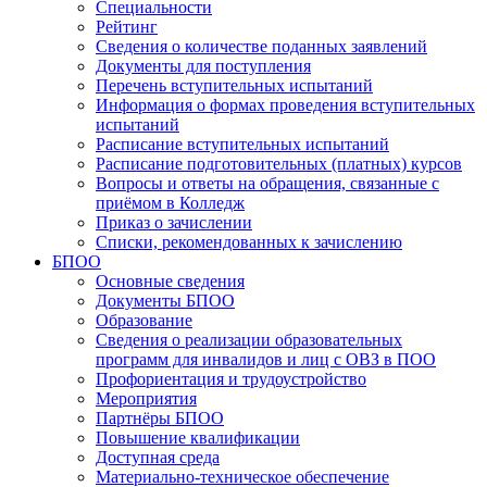
Специальности
Рейтинг
Сведения о количестве поданных заявлений
Документы для поступления
Перечень вступительных испытаний
Информация о формах проведения вступительных
испытаний
Расписание вступительных испытаний
Расписание подготовительных (платных) курсов
Вопросы и ответы на обращения, связанные с
приёмом в Колледж
Приказ о зачислении
Списки, рекомендованных к зачислению
БПОО
Основные сведения
Документы БПОО
Образование
Сведения о реализации образовательных
программ для инвалидов и лиц с ОВЗ в ПОО
Профориентация и трудоустройство
Мероприятия
Партнёры БПОО
Повышение квалификации
Доступная среда
Материально-техническое обеспечение