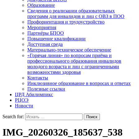
Образование
Сведения о реализации образовательных
программ для инвалидов и лиц с ОВЗ в ПОО
Профориентация и трудоустройство
Мероприятия
Партнёры БПОО
Повышение квалификации
Доступная среда
Материально-техническое обеспечение
«Горячая линия» по вопросам приёма и
профессионального образования инвалидов
молодого возраста и лиц с ограниченными
возможностями здоровья
Контакты
Инклюзивное образование в вопросах и ответах
Полезные ссылки
ЦРД Абилимпикс
РЦОЭ
Новости
Search for:
IMG_20260326_185637_538