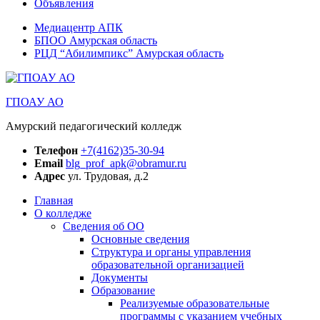
Объявления
Медиацентр АПК
БПОО Амурская область
РЦД “Абилимпикс” Амурская область
ГПОАУ АО
Амурский педагогический колледж
Телефон
+7(4162)35-30-94
Email
blg_prof_apk@obramur.ru
Адрес
ул. Трудовая, д.2
Главная
О колледже
Сведения об ОО
Основные сведения
Структура и органы управления
образовательной организацией
Документы
Образование
Реализуемые образовательные
программы с указанием учебных