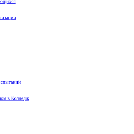
ающихся
анизации
испытаний
мом в Колледж