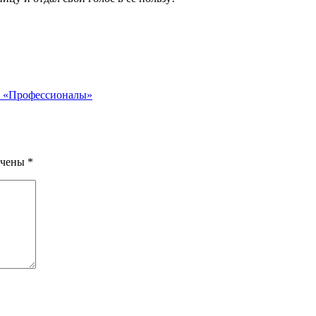
а «Профессионалы»
ечены
*