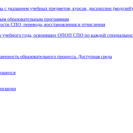
ы с указанием учебных предметов, курсов, дисциплин (модулей
мым образовательным программам
ости СПО, перевода, восстановления и отчисления
о учебного года, освоивших ОПОП СПО по каждой специально
щенность образовательного процесса. Доступная среда
ающихся
анизации