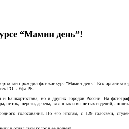
курсе “Мамин день”!
шкортостан проходил фотоконкурс “Мамин день”. Его организа
ек ГО г. Уфа РБ.
 и Башкортостана, но и других городов России. На фотогра
ра, ниток, шерсти, дерева, вязанных и вышитых изделий, апплик
родного голосования. По его итогам, с 129 голосами, студ
цу и отдал свой голос в её пользу!