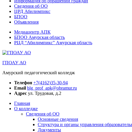
Информация об обращении граждан
Сведения об ОО
ЦРД Абилимпикс
БПОО
Объявления
Медиацентр АПК
БПОО Амурская область
РЦД “Абилимпикс” Амурская область
ГПОАУ АО
Амурский педагогический колледж
Телефон
+7(4162)35-30-94
Email
blg_prof_apk@obramur.ru
Адрес
ул. Трудовая, д.2
Главная
О колледже
Сведения об ОО
Основные сведения
Структура и органы управления образователь
Документы