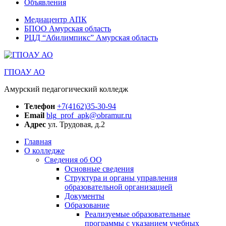
Объявления
Медиацентр АПК
БПОО Амурская область
РЦД “Абилимпикс” Амурская область
ГПОАУ АО
Амурский педагогический колледж
Телефон
+7(4162)35-30-94
Email
blg_prof_apk@obramur.ru
Адрес
ул. Трудовая, д.2
Главная
О колледже
Сведения об ОО
Основные сведения
Структура и органы управления
образовательной организацией
Документы
Образование
Реализуемые образовательные
программы с указанием учебных