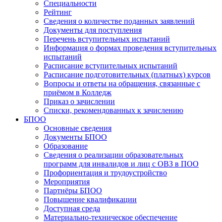
Специальности
Рейтинг
Сведения о количестве поданных заявлений
Документы для поступления
Перечень вступительных испытаний
Информация о формах проведения вступительных
испытаний
Расписание вступительных испытаний
Расписание подготовительных (платных) курсов
Вопросы и ответы на обращения, связанные с
приёмом в Колледж
Приказ о зачислении
Списки, рекомендованных к зачислению
БПОО
Основные сведения
Документы БПОО
Образование
Сведения о реализации образовательных
программ для инвалидов и лиц с ОВЗ в ПОО
Профориентация и трудоустройство
Мероприятия
Партнёры БПОО
Повышение квалификации
Доступная среда
Материально-техническое обеспечение