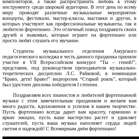
композиторов, а также распространить любовь к этому
инструменту среди широкой аудитории. В этот день по всему
миру проводят различные музыкальные мероприятия:
концерты, фестивали, мастер-классы, выставки и другие, в
которых участвуют как профессиональные музыканты, так и
любители фортепиано. Это отличный повод поздравить своих
друзей и знакомых, которые играют на фортепиано или
просто любят слушать его звучание.
Студенты музыкального отделения Амурского
педагогического колледжа в честь данного праздника приняли
участие в VII Всероссийском конкурсе “Ты – гений!”,
представив, под руководством преподавателя музыкально-
теоретических дисциплин Л.С. Райковой, в номинации
“Браво, дети! Браво!” видеоролик “Старый рояль”, который
был удостоен диплома победителя I степени.
Поздравляем всех пианистов и любителей фортепианной
музыки с этим замечательным праздником и желаем вам
много радости, вдохновения и успехов в вашем творчестве.
Пусть фортепиано всегда дарит вам красоту, гармонию и
яркие эмоции, пусть ваше мастерство растет и удивляет
слушателей, пусть ваша музыка наполняет сердца людей
светом и надеждой! С Всемирным днём фортепиано!