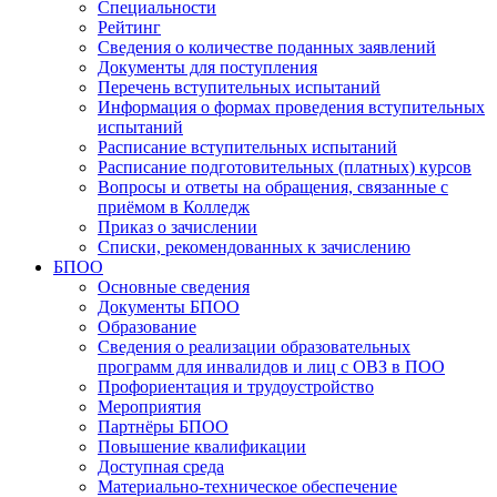
Специальности
Рейтинг
Сведения о количестве поданных заявлений
Документы для поступления
Перечень вступительных испытаний
Информация о формах проведения вступительных
испытаний
Расписание вступительных испытаний
Расписание подготовительных (платных) курсов
Вопросы и ответы на обращения, связанные с
приёмом в Колледж
Приказ о зачислении
Списки, рекомендованных к зачислению
БПОО
Основные сведения
Документы БПОО
Образование
Сведения о реализации образовательных
программ для инвалидов и лиц с ОВЗ в ПОО
Профориентация и трудоустройство
Мероприятия
Партнёры БПОО
Повышение квалификации
Доступная среда
Материально-техническое обеспечение