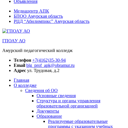
Объявления
Медиацентр АПК
БПОО Амурская область
РЦД “Абилимпикс” Амурская область
ГПОАУ АО
Амурский педагогический колледж
Телефон
+7(4162)35-30-94
Email
blg_prof_apk@obramur.ru
Адрес
ул. Трудовая, д.2
Главная
О колледже
Сведения об ОО
Основные сведения
Структура и органы управления
образовательной организацией
Документы
Образование
Реализуемые образовательные
программы с указанием учебных