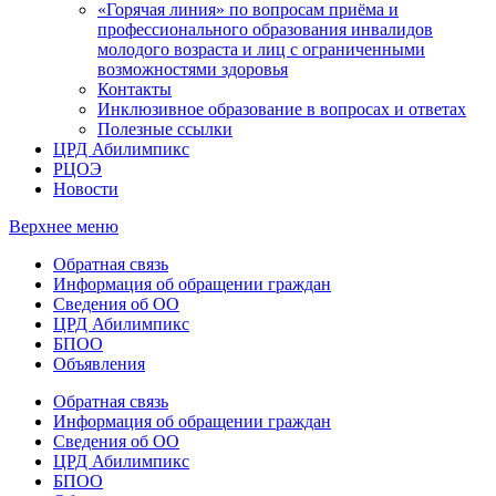
«Горячая линия» по вопросам приёма и
профессионального образования инвалидов
молодого возраста и лиц с ограниченными
возможностями здоровья
Контакты
Инклюзивное образование в вопросах и ответах
Полезные ссылки
ЦРД Абилимпикс
РЦОЭ
Новости
Верхнее меню
Обратная связь
Информация об обращении граждан
Сведения об ОО
ЦРД Абилимпикс
БПОО
Объявления
Обратная связь
Информация об обращении граждан
Сведения об ОО
ЦРД Абилимпикс
БПОО