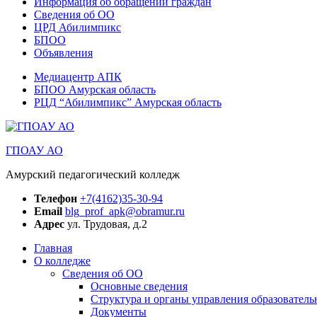
Информация об обращении граждан
Сведения об ОО
ЦРД Абилимпикс
БПОО
Объявления
Медиацентр АПК
БПОО Амурская область
РЦД “Абилимпикс” Амурская область
ГПОАУ АО
Амурский педагогический колледж
Телефон
+7(4162)35-30-94
Email
blg_prof_apk@obramur.ru
Адрес
ул. Трудовая, д.2
Главная
О колледже
Сведения об ОО
Основные сведения
Структура и органы управления образователь
Документы