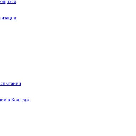
ающихся
анизации
испытаний
мом в Колледж