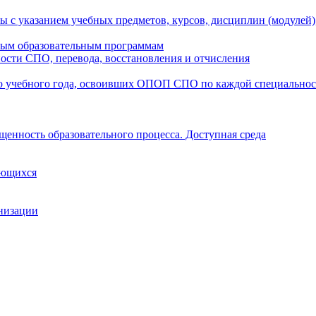
ы с указанием учебных предметов, курсов, дисциплин (модулей
мым образовательным программам
ости СПО, перевода, восстановления и отчисления
о учебного года, освоивших ОПОП СПО по каждой специально
щенность образовательного процесса. Доступная среда
ающихся
анизации