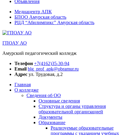
Объявления
Медиацентр АПК
БПОО Амурская область
РЦД “Абилимпикс” Амурская область
ГПОАУ АО
Амурский педагогический колледж
Телефон
+7(4162)35-30-94
Email
blg_prof_apk@obramur.ru
Адрес
ул. Трудовая, д.2
Главная
О колледже
Сведения об ОО
Основные сведения
Структура и органы управления
образовательной организацией
Документы
Образование
Реализуемые образовательные
программы с указанием учебных