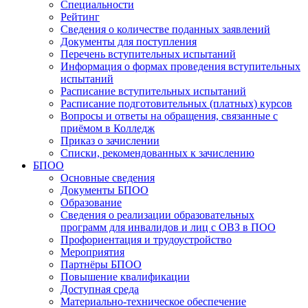
Специальности
Рейтинг
Сведения о количестве поданных заявлений
Документы для поступления
Перечень вступительных испытаний
Информация о формах проведения вступительных
испытаний
Расписание вступительных испытаний
Расписание подготовительных (платных) курсов
Вопросы и ответы на обращения, связанные с
приёмом в Колледж
Приказ о зачислении
Списки, рекомендованных к зачислению
БПОО
Основные сведения
Документы БПОО
Образование
Сведения о реализации образовательных
программ для инвалидов и лиц с ОВЗ в ПОО
Профориентация и трудоустройство
Мероприятия
Партнёры БПОО
Повышение квалификации
Доступная среда
Материально-техническое обеспечение