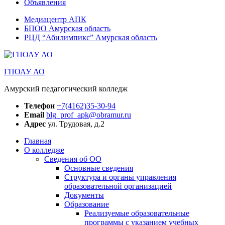
Объявления
Медиацентр АПК
БПОО Амурская область
РЦД “Абилимпикс” Амурская область
ГПОАУ АО
Амурский педагогический колледж
Телефон
+7(4162)35-30-94
Email
blg_prof_apk@obramur.ru
Адрес
ул. Трудовая, д.2
Главная
О колледже
Сведения об ОО
Основные сведения
Структура и органы управления
образовательной организацией
Документы
Образование
Реализуемые образовательные
программы с указанием учебных