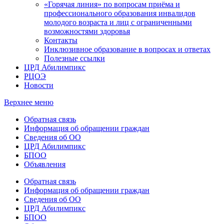
«Горячая линия» по вопросам приёма и
профессионального образования инвалидов
молодого возраста и лиц с ограниченными
возможностями здоровья
Контакты
Инклюзивное образование в вопросах и ответах
Полезные ссылки
ЦРД Абилимпикс
РЦОЭ
Новости
Верхнее меню
Обратная связь
Информация об обращении граждан
Сведения об ОО
ЦРД Абилимпикс
БПОО
Объявления
Обратная связь
Информация об обращении граждан
Сведения об ОО
ЦРД Абилимпикс
БПОО