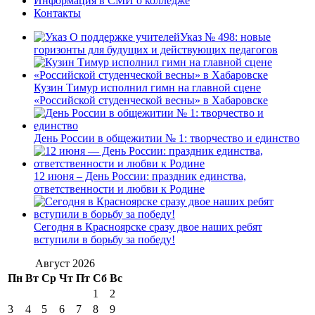
Информация в СМИ о колледже
Контакты
Указ № 498: новые
горизонты для будущих и действующих педагогов
Кузин Тимур исполнил гимн на главной сцене
«Российской студенческой весны» в Хабаровске
День России в общежитии № 1: творчество и единство
12 июня – День России: праздник единства,
ответственности и любви к Родине
Сегодня в Красноярске сразу двое наших ребят
вступили в борьбу за победу!
Август 2026
Пн
Вт
Ср
Чт
Пт
Сб
Вс
1
2
3
4
5
6
7
8
9