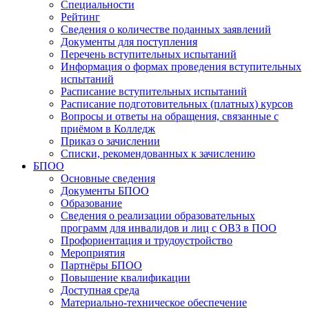
Специальности
Рейтинг
Сведения о количестве поданных заявлений
Документы для поступления
Перечень вступительных испытаний
Информация о формах проведения вступительных
испытаний
Расписание вступительных испытаний
Расписание подготовительных (платных) курсов
Вопросы и ответы на обращения, связанные с
приёмом в Колледж
Приказ о зачислении
Списки, рекомендованных к зачислению
БПОО
Основные сведения
Документы БПОО
Образование
Сведения о реализации образовательных
программ для инвалидов и лиц с ОВЗ в ПОО
Профориентация и трудоустройство
Мероприятия
Партнёры БПОО
Повышение квалификации
Доступная среда
Материально-техническое обеспечение