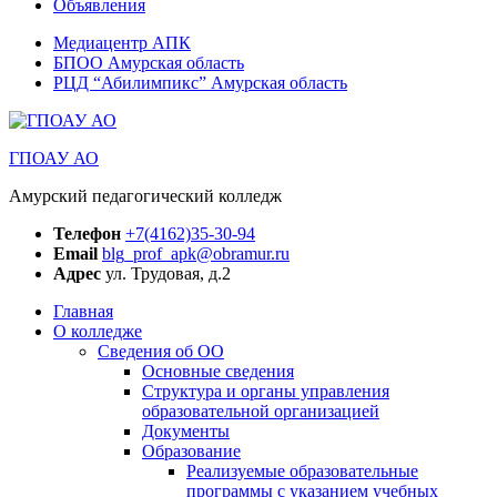
Объявления
Медиацентр АПК
БПОО Амурская область
РЦД “Абилимпикс” Амурская область
ГПОАУ АО
Амурский педагогический колледж
Телефон
+7(4162)35-30-94
Email
blg_prof_apk@obramur.ru
Адрес
ул. Трудовая, д.2
Главная
О колледже
Сведения об ОО
Основные сведения
Структура и органы управления
образовательной организацией
Документы
Образование
Реализуемые образовательные
программы с указанием учебных