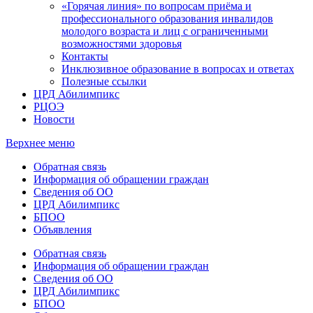
«Горячая линия» по вопросам приёма и
профессионального образования инвалидов
молодого возраста и лиц с ограниченными
возможностями здоровья
Контакты
Инклюзивное образование в вопросах и ответах
Полезные ссылки
ЦРД Абилимпикс
РЦОЭ
Новости
Верхнее меню
Обратная связь
Информация об обращении граждан
Сведения об ОО
ЦРД Абилимпикс
БПОО
Объявления
Обратная связь
Информация об обращении граждан
Сведения об ОО
ЦРД Абилимпикс
БПОО