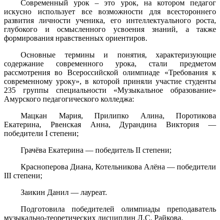
Современный урок – это урок, на котором педагог
искусно использует все возможности для всестороннего
развития личности ученика, его интеллектуального роста,
глубокого и осмысленного усвоения знаний, а также
формирования нравственных ориентиров.
Основные термины и понятия, характеризующие
содержание современного урока, стали предметом
рассмотрения во Всероссийской олимпиаде «Требования к
современному уроку», в которой приняли участие студенты
235 группы специальности «Музыкальное образование»
Амурского педагогического колледжа:
Мацкан Мария, Прилипко Алина, Поротикова
Екатерина, Рвенская Анна, Дурандина Виктория —
победители I степени;
Грачёва Екатерина — победитель II степени;
Красноперова Диана, Котельникова Алёна — победители
III степени;
Заикин Данил — лауреат.
Подготовила победителей олимпиады преподаватель
музыкально-теоретических дисциплин Л.С. Райкова.