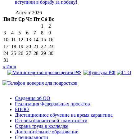
вступили в борьбу за победу!
Август 2026
Пн
Вт
Ср
Чт
Пт
Сб
Вс
1
2
3
4
5
6
7
8
9
10
11
12
13
14
15
16
17
18
19
20
21
22
23
24
25
26
27
28
29
30
31
« Июл
Сведения об ОО
Реализация Федеральных проектов
БПОО
Дистанционное обучение на время карантина
Основы финансовой грамотности
Охрана труда в колледже
Дополнительное образование
Специальности