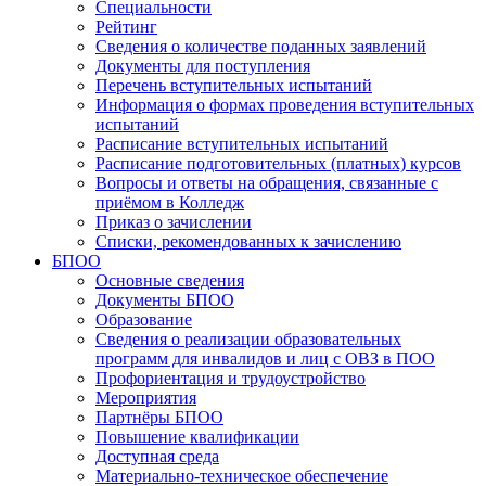
Специальности
Рейтинг
Сведения о количестве поданных заявлений
Документы для поступления
Перечень вступительных испытаний
Информация о формах проведения вступительных
испытаний
Расписание вступительных испытаний
Расписание подготовительных (платных) курсов
Вопросы и ответы на обращения, связанные с
приёмом в Колледж
Приказ о зачислении
Списки, рекомендованных к зачислению
БПОО
Основные сведения
Документы БПОО
Образование
Сведения о реализации образовательных
программ для инвалидов и лиц с ОВЗ в ПОО
Профориентация и трудоустройство
Мероприятия
Партнёры БПОО
Повышение квалификации
Доступная среда
Материально-техническое обеспечение