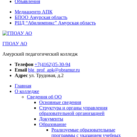
Объявления
Медиацентр АПК
БПОО Амурская область
РЦД “Абилимпикс” Амурская область
ГПОАУ АО
Амурский педагогический колледж
Телефон
+7(4162)35-30-94
Email
blg_prof_apk@obramur.ru
Адрес
ул. Трудовая, д.2
Главная
О колледже
Сведения об ОО
Основные сведения
Структура и органы управления
образовательной организацией
Документы
Образование
Реализуемые образовательные
программы с указанием учебных