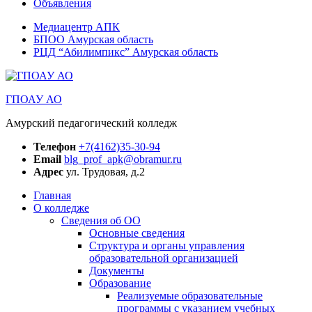
Объявления
Медиацентр АПК
БПОО Амурская область
РЦД “Абилимпикс” Амурская область
ГПОАУ АО
Амурский педагогический колледж
Телефон
+7(4162)35-30-94
Email
blg_prof_apk@obramur.ru
Адрес
ул. Трудовая, д.2
Главная
О колледже
Сведения об ОО
Основные сведения
Структура и органы управления
образовательной организацией
Документы
Образование
Реализуемые образовательные
программы с указанием учебных