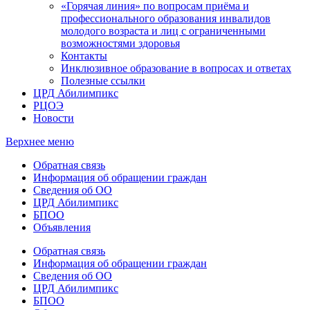
«Горячая линия» по вопросам приёма и
профессионального образования инвалидов
молодого возраста и лиц с ограниченными
возможностями здоровья
Контакты
Инклюзивное образование в вопросах и ответах
Полезные ссылки
ЦРД Абилимпикс
РЦОЭ
Новости
Верхнее меню
Обратная связь
Информация об обращении граждан
Сведения об ОО
ЦРД Абилимпикс
БПОО
Объявления
Обратная связь
Информация об обращении граждан
Сведения об ОО
ЦРД Абилимпикс
БПОО