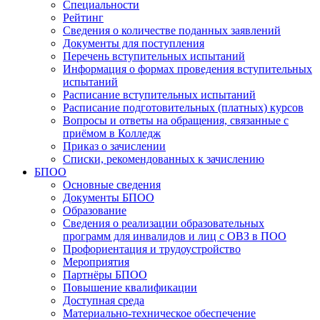
Специальности
Рейтинг
Сведения о количестве поданных заявлений
Документы для поступления
Перечень вступительных испытаний
Информация о формах проведения вступительных
испытаний
Расписание вступительных испытаний
Расписание подготовительных (платных) курсов
Вопросы и ответы на обращения, связанные с
приёмом в Колледж
Приказ о зачислении
Списки, рекомендованных к зачислению
БПОО
Основные сведения
Документы БПОО
Образование
Сведения о реализации образовательных
программ для инвалидов и лиц с ОВЗ в ПОО
Профориентация и трудоустройство
Мероприятия
Партнёры БПОО
Повышение квалификации
Доступная среда
Материально-техническое обеспечение