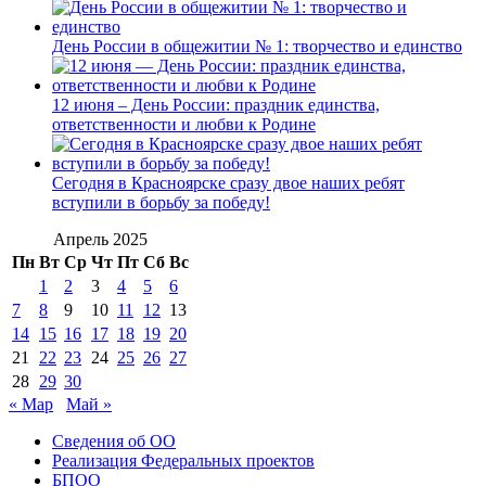
День России в общежитии № 1: творчество и единство
12 июня – День России: праздник единства,
ответственности и любви к Родине
Сегодня в Красноярске сразу двое наших ребят
вступили в борьбу за победу!
Апрель 2025
Пн
Вт
Ср
Чт
Пт
Сб
Вс
1
2
3
4
5
6
7
8
9
10
11
12
13
14
15
16
17
18
19
20
21
22
23
24
25
26
27
28
29
30
« Мар
Май »
Сведения об ОО
Реализация Федеральных проектов
БПОО