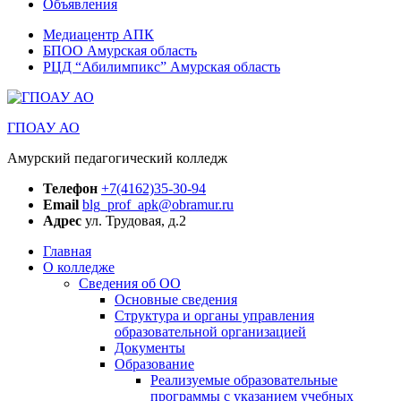
Объявления
Медиацентр АПК
БПОО Амурская область
РЦД “Абилимпикс” Амурская область
ГПОАУ АО
Амурский педагогический колледж
Телефон
+7(4162)35-30-94
Email
blg_prof_apk@obramur.ru
Адрес
ул. Трудовая, д.2
Главная
О колледже
Сведения об ОО
Основные сведения
Структура и органы управления
образовательной организацией
Документы
Образование
Реализуемые образовательные
программы с указанием учебных