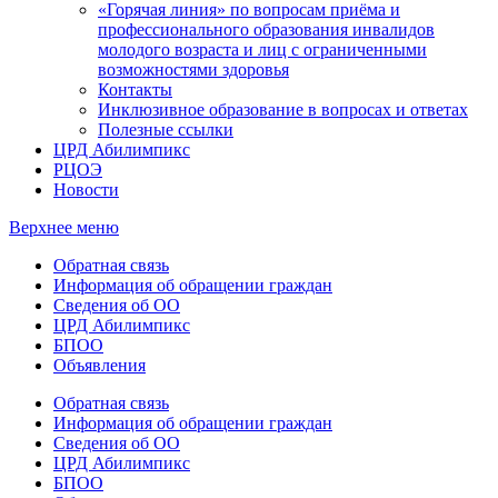
«Горячая линия» по вопросам приёма и
профессионального образования инвалидов
молодого возраста и лиц с ограниченными
возможностями здоровья
Контакты
Инклюзивное образование в вопросах и ответах
Полезные ссылки
ЦРД Абилимпикс
РЦОЭ
Новости
Верхнее меню
Обратная связь
Информация об обращении граждан
Сведения об ОО
ЦРД Абилимпикс
БПОО
Объявления
Обратная связь
Информация об обращении граждан
Сведения об ОО
ЦРД Абилимпикс
БПОО