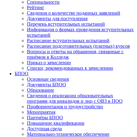
Специальности
Рейтинг
Сведения о количестве поданных заявлений
Документы для поступления
Перечень вступительных испытаний
Информация о формах проведения вступительных
испытаний
Расписание вступительных испытаний
Расписание подготовительных (платных) курсов
Вопросы и ответы на обращения, связанные с
приёмом в Колледж
Приказ о зачислении
Списки, рекомендованных к зачислению
БПОО
Основные сведения
Документы БПОО
Образование
Сведения о реализации образовательных
программ для инвалидов и лиц с ОВЗ в ПОО
Профориентация и трудоустройство
Мероприятия
Партнёры БПОО
Повышение квалификации
Доступная среда
Материально-техническое обеспечение