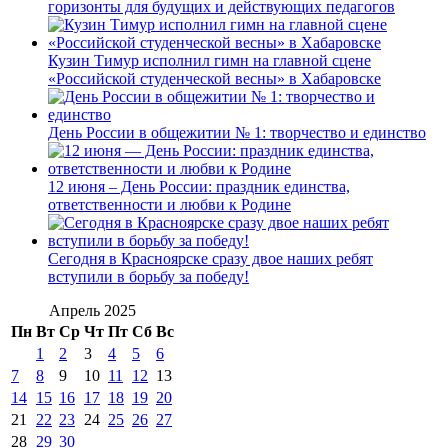
горизонты для будущих и действующих педагогов
Кузин Тимур исполнил гимн на главной сцене
«Российской студенческой весны» в Хабаровске
День России в общежитии № 1: творчество и единство
12 июня – День России: праздник единства,
ответственности и любви к Родине
Сегодня в Красноярске сразу двое наших ребят
вступили в борьбу за победу!
Апрель 2025
Пн
Вт
Ср
Чт
Пт
Сб
Вс
1
2
3
4
5
6
7
8
9
10
11
12
13
14
15
16
17
18
19
20
21
22
23
24
25
26
27
28
29
30