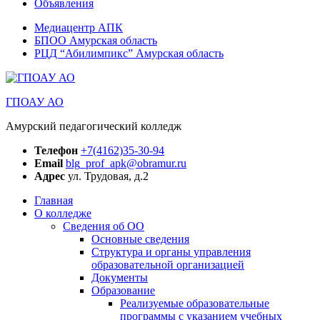
Объявления
Медиацентр АПК
БПОО Амурская область
РЦД “Абилимпикс” Амурская область
ГПОАУ АО
Амурский педагогический колледж
Телефон
+7(4162)35-30-94
Email
blg_prof_apk@obramur.ru
Адрес
ул. Трудовая, д.2
Главная
О колледже
Сведения об ОО
Основные сведения
Структура и органы управления
образовательной организацией
Документы
Образование
Реализуемые образовательные
программы с указанием учебных