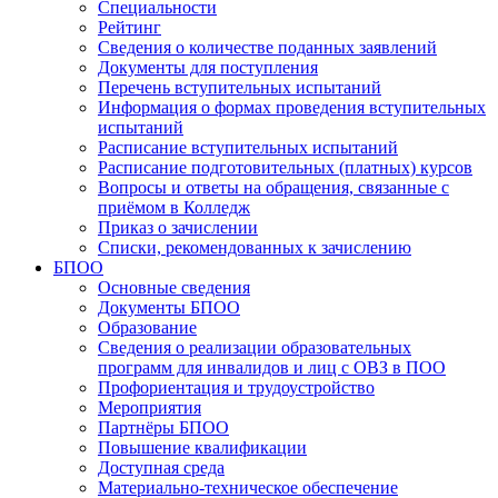
Специальности
Рейтинг
Сведения о количестве поданных заявлений
Документы для поступления
Перечень вступительных испытаний
Информация о формах проведения вступительных
испытаний
Расписание вступительных испытаний
Расписание подготовительных (платных) курсов
Вопросы и ответы на обращения, связанные с
приёмом в Колледж
Приказ о зачислении
Списки, рекомендованных к зачислению
БПОО
Основные сведения
Документы БПОО
Образование
Сведения о реализации образовательных
программ для инвалидов и лиц с ОВЗ в ПОО
Профориентация и трудоустройство
Мероприятия
Партнёры БПОО
Повышение квалификации
Доступная среда
Материально-техническое обеспечение