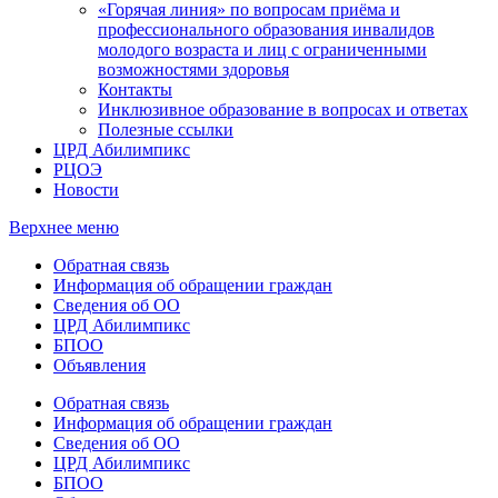
«Горячая линия» по вопросам приёма и
профессионального образования инвалидов
молодого возраста и лиц с ограниченными
возможностями здоровья
Контакты
Инклюзивное образование в вопросах и ответах
Полезные ссылки
ЦРД Абилимпикс
РЦОЭ
Новости
Верхнее меню
Обратная связь
Информация об обращении граждан
Сведения об ОО
ЦРД Абилимпикс
БПОО
Объявления
Обратная связь
Информация об обращении граждан
Сведения об ОО
ЦРД Абилимпикс
БПОО