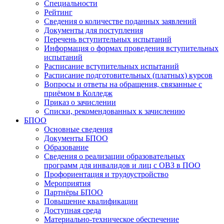
Специальности
Рейтинг
Сведения о количестве поданных заявлений
Документы для поступления
Перечень вступительных испытаний
Информация о формах проведения вступительных
испытаний
Расписание вступительных испытаний
Расписание подготовительных (платных) курсов
Вопросы и ответы на обращения, связанные с
приёмом в Колледж
Приказ о зачислении
Списки, рекомендованных к зачислению
БПОО
Основные сведения
Документы БПОО
Образование
Сведения о реализации образовательных
программ для инвалидов и лиц с ОВЗ в ПОО
Профориентация и трудоустройство
Мероприятия
Партнёры БПОО
Повышение квалификации
Доступная среда
Материально-техническое обеспечение