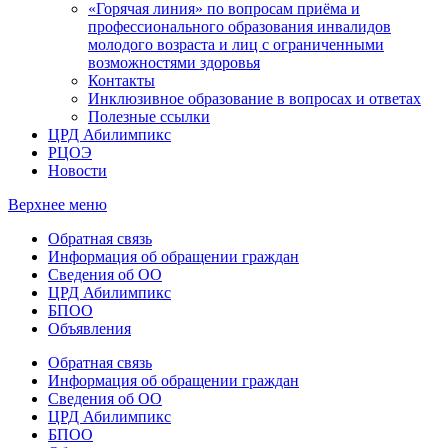
«Горячая линия» по вопросам приёма и
профессионального образования инвалидов
молодого возраста и лиц с ограниченными
возможностями здоровья
Контакты
Инклюзивное образование в вопросах и ответах
Полезные ссылки
ЦРД Абилимпикс
РЦОЭ
Новости
Верхнее меню
Обратная связь
Информация об обращении граждан
Сведения об ОО
ЦРД Абилимпикс
БПОО
Объявления
Обратная связь
Информация об обращении граждан
Сведения об ОО
ЦРД Абилимпикс
БПОО