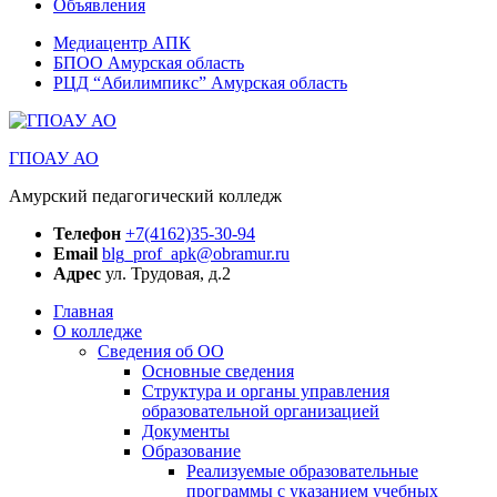
Объявления
Медиацентр АПК
БПОО Амурская область
РЦД “Абилимпикс” Амурская область
ГПОАУ АО
Амурский педагогический колледж
Телефон
+7(4162)35-30-94
Email
blg_prof_apk@obramur.ru
Адрес
ул. Трудовая, д.2
Главная
О колледже
Сведения об ОО
Основные сведения
Структура и органы управления
образовательной организацией
Документы
Образование
Реализуемые образовательные
программы с указанием учебных