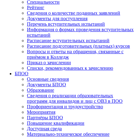
Специальности
Рейтинг
Сведения о количестве поданных заявлений
Документы для поступления
Перечень вступительных испытаний
Информация о формах проведения вступительных
испытаний
Расписание вступительных испытаний
Расписание подготовительных (платных) курсов
Вопросы и ответы на обращения, связанные с
приёмом в Колледж
Приказ о зачислении
Списки, рекомендованных к зачислению
БПОО
Основные сведения
Документы БПОО
Образование
Сведения о реализации образовательных
программ для инвалидов и лиц с ОВЗ в ПОО
Профориентация и трудоустройство
Мероприятия
Партнёры БПОО
Повышение квалификации
Доступная среда
Материально-техническое обеспечение