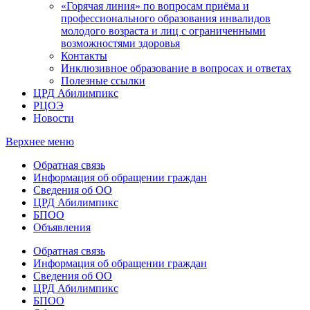
«Горячая линия» по вопросам приёма и
профессионального образования инвалидов
молодого возраста и лиц с ограниченными
возможностями здоровья
Контакты
Инклюзивное образование в вопросах и ответах
Полезные ссылки
ЦРД Абилимпикс
РЦОЭ
Новости
Верхнее меню
Обратная связь
Информация об обращении граждан
Сведения об ОО
ЦРД Абилимпикс
БПОО
Объявления
Обратная связь
Информация об обращении граждан
Сведения об ОО
ЦРД Абилимпикс
БПОО