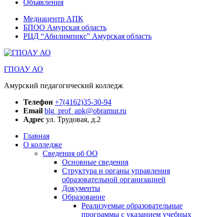
Объявления
Медиацентр АПК
БПОО Амурская область
РЦД “Абилимпикс” Амурская область
ГПОАУ АО
Амурский педагогический колледж
Телефон
+7(4162)35-30-94
Email
blg_prof_apk@obramur.ru
Адрес
ул. Трудовая, д.2
Главная
О колледже
Сведения об ОО
Основные сведения
Структура и органы управления
образовательной организацией
Документы
Образование
Реализуемые образовательные
программы с указанием учебных