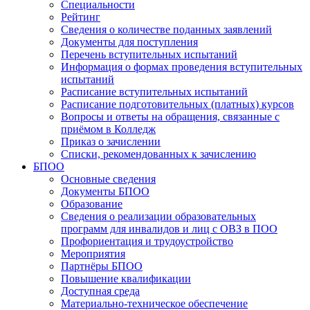
Специальности
Рейтинг
Сведения о количестве поданных заявлений
Документы для поступления
Перечень вступительных испытаний
Информация о формах проведения вступительных
испытаний
Расписание вступительных испытаний
Расписание подготовительных (платных) курсов
Вопросы и ответы на обращения, связанные с
приёмом в Колледж
Приказ о зачислении
Списки, рекомендованных к зачислению
БПОО
Основные сведения
Документы БПОО
Образование
Сведения о реализации образовательных
программ для инвалидов и лиц с ОВЗ в ПОО
Профориентация и трудоустройство
Мероприятия
Партнёры БПОО
Повышение квалификации
Доступная среда
Материально-техническое обеспечение