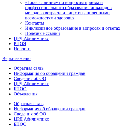
«Горячая линия» по вопросам приёма и
профессионального образования инвалидов
молодого возраста и лиц с ограниченными
возможностями здоровья
Контакты
Инклюзивное образование в вопросах и ответах
Полезные ссылки
ЦРД Абилимпикс
РЦОЭ
Новости
Верхнее меню
Обратная связь
Информация об обращении граждан
Сведения об ОО
ЦРД Абилимпикс
БПОО
Объявления
Обратная связь
Информация об обращении граждан
Сведения об ОО
ЦРД Абилимпикс
БПОО