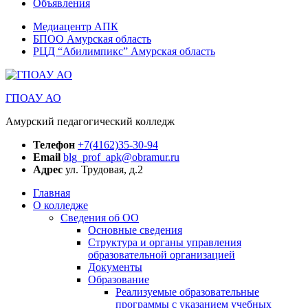
Объявления
Медиацентр АПК
БПОО Амурская область
РЦД “Абилимпикс” Амурская область
ГПОАУ АО
Амурский педагогический колледж
Телефон
+7(4162)35-30-94
Email
blg_prof_apk@obramur.ru
Адрес
ул. Трудовая, д.2
Главная
О колледже
Сведения об ОО
Основные сведения
Структура и органы управления
образовательной организацией
Документы
Образование
Реализуемые образовательные
программы с указанием учебных