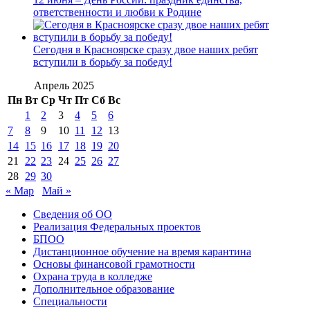
ответственности и любви к Родине
Сегодня в Красноярске сразу двое наших ребят
вступили в борьбу за победу!
Апрель 2025
Пн
Вт
Ср
Чт
Пт
Сб
Вс
1
2
3
4
5
6
7
8
9
10
11
12
13
14
15
16
17
18
19
20
21
22
23
24
25
26
27
28
29
30
« Мар
Май »
Сведения об ОО
Реализация Федеральных проектов
БПОО
Дистанционное обучение на время карантина
Основы финансовой грамотности
Охрана труда в колледже
Дополнительное образование
Специальности