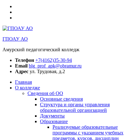
Медиацентр
АПК
БПОО
Амурская
РЦД
область
“Абилимпикс”
Амурская
область
ГПОАУ АО
Амурский педагогический колледж
Телефон
+7(4162)35-30-94
Email
blg_prof_apk@obramur.ru
Адрес
ул. Трудовая, д.2
Главная
О колледже
Сведения об ОО
Основные сведения
Структура и органы управления
образовательной организацией
Документы
Образование
Реализуемые образовательные
программы с указанием учебных
предметов, курсов, дисциплин