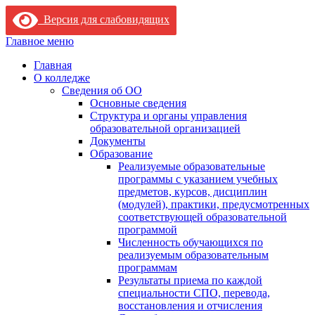
Версия для слабовидящих
Skip
Главное меню
to
Главная
content
О колледже
Сведения об ОО
Основные сведения
Структура и органы управления
образовательной организацией
Документы
Образование
Реализуемые образовательные
программы с указанием учебных
предметов, курсов, дисциплин
(модулей), практики, предусмотренных
соответствующей образовательной
программой
Численность обучающихся по
реализуемым образовательным
программам
Результаты приема по каждой
специальности СПО, перевода,
восстановления и отчисления