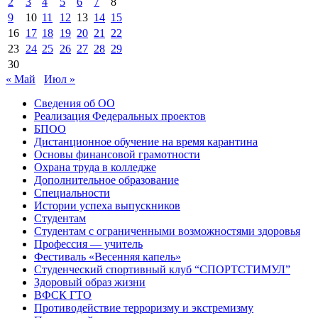
2
3
4
5
6
7
8
9
10
11
12
13
14
15
16
17
18
19
20
21
22
23
24
25
26
27
28
29
30
« Май
Июл »
Сведения об ОО
Реализация Федеральных проектов
БПОО
Дистанционное обучение на время карантина
Основы финансовой грамотности
Охрана труда в колледже
Дополнительное образование
Специальности
Истории успеха выпускников
Студентам
Студентам с ограниченными возможностями здоровья
Профессия — учитель
Фестиваль «Весенняя капель»
Студенческий спортивный клуб “СПОРТСТИМУЛ”
Здоровый образ жизни
ВФСК ГТО
Противодействие терроризму и экстремизму