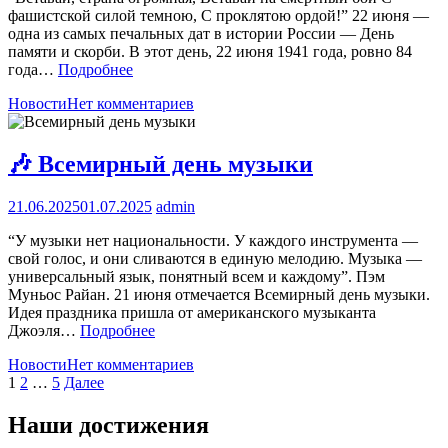
фашистской силой темною, С проклятою ордой!” 22 июня —
одна из самых печальных дат в истории России — День
памяти и скорби. В этот день, 22 июня 1941 года, ровно 84
года…
Подробнее
Новости
Нет комментариев
🎶 Всемирный день музыки
21.06.2025
01.07.2025
admin
“У музыки нет национальности. У каждого инструмента —
свой голос, и они сливаются в единую мелодию. Музыка —
универсальный язык, понятный всем и каждому”. Пэм
Муньос Райан. 21 июня отмечается Всемирный день музыки.
Идея праздника пришла от американского музыканта
Джоэля…
Подробнее
Новости
Нет комментариев
Пагинация
1
2
…
5
Далее
записей
Наши достижения