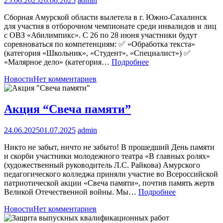
25.06.2025
26.06.2025
admin
Сборная Амурской области вылетела в г. Южно-Сахалинск
для участия в отборочном чемпионате среди инвалидов и лиц
с ОВЗ «Абилимпикс». С 26 по 28 июня участники будут
соревноваться по компетенциям: ✅ «Обработка текста»
(категория «Школьник», «Студент», «Специалист») ✅
«Малярное дело» (категория…
Подробнее
Новости
Нет комментариев
Акция “Свеча памяти”
24.06.2025
01.07.2025
admin
Никто не забыт, ничто не забыто! В прошедший День памяти
и скорби участники молодежного театра «В главных ролях»
(художественный руководитель Л.С. Райкова) Амурского
педагогического колледжа приняли участие во Всероссийской
патриотической акции «Свеча памяти», почтив память жертв
Великой Отечественной войны. Мы…
Подробнее
Новости
Нет комментариев