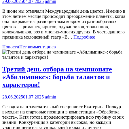
29.06.2025
04.07.2025
admin
В июне мы отмечали Международный день цветов. Именно в
этом летнем месяце происходит преображение планеты, когда
она покрывается разноцветным ковром из разнообразных
цветов — ромашек, ирисов, одуванчиков, тюльпанов,
колокольчиков, роз и многих-многих других. В честь данного
праздника молодежный театр «В…
Подробнее
Новости
Нет комментариев
Третий день отбора на чемпионате
«Абилимпикс»: борьба талантов и
характеров!
28.06.2025
01.07.2025
admin
Сегодня наш замечательный специалист Екатерина Пичкур
выходит на стартовые позиции в компетенции «Обработка
текста». Катя готова продемонстрировать всю глубину своих
знаний. Конкуренция в категории высокая, но каждый
участник ценится за уникальный вклад и личную