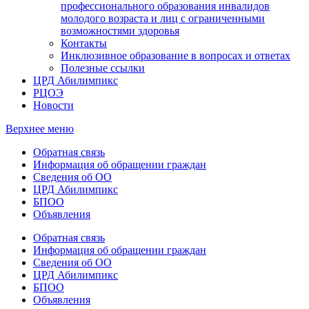
профессионального образования инвалидов
молодого возраста и лиц с ограниченными
возможностями здоровья
Контакты
Инклюзивное образование в вопросах и ответах
Полезные ссылки
ЦРД Абилимпикс
РЦОЭ
Новости
Верхнее меню
Обратная связь
Информация об обращении граждан
Сведения об ОО
ЦРД Абилимпикс
БПОО
Объявления
Обратная связь
Информация об обращении граждан
Сведения об ОО
ЦРД Абилимпикс
БПОО
Объявления