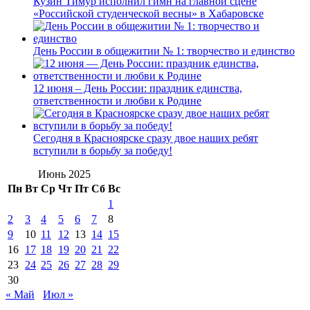
Кузин Тимур исполнил гимн на главной сцене
«Российской студенческой весны» в Хабаровске
День России в общежитии № 1: творчество и единство
12 июня – День России: праздник единства,
ответственности и любви к Родине
Сегодня в Красноярске сразу двое наших ребят
вступили в борьбу за победу!
Июнь 2025
Пн
Вт
Ср
Чт
Пт
Сб
Вс
1
2
3
4
5
6
7
8
9
10
11
12
13
14
15
16
17
18
19
20
21
22
23
24
25
26
27
28
29
30
« Май
Июл »