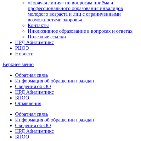
«Горячая линия» по вопросам приёма и
профессионального образования инвалидов
молодого возраста и лиц с ограниченными
возможностями здоровья
Контакты
Инклюзивное образование в вопросах и ответах
Полезные ссылки
ЦРД Абилимпикс
РЦОЭ
Новости
Верхнее меню
Обратная связь
Информация об обращении граждан
Сведения об ОО
ЦРД Абилимпикс
БПОО
Объявления
Обратная связь
Информация об обращении граждан
Сведения об ОО
ЦРД Абилимпикс
БПОО