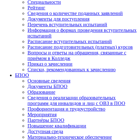
Специальности
Рейтинг
Сведения о количестве поданных заявлений
Документы для поступления
Перечень вступительных испытаний
Информация о формах проведения вступительных
испытаний
Расписание вступительных испытаний
Расписание подготовительных (платных) курсов
Вопросы и ответы на обращения, связанные с
приёмом в Колледж
Приказ о зачислении
Списки, рекомендованных к зачислению
БПОО
Основные сведения
Документы БПОО
Образование
Сведения о реализации образовательных
программ для инвалидов и лиц с ОВЗ в ПОО
Профориентация и трудоустройство
Мероприятия
Партнёры БПОО
Повышение квалификации
Доступная среда
Материально-техническое обеспечение