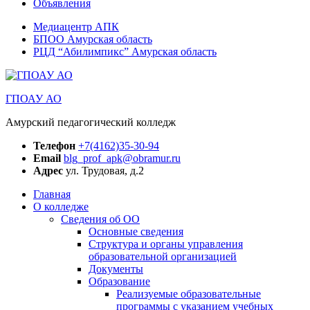
Объявления
Медиацентр АПК
БПОО Амурская область
РЦД “Абилимпикс” Амурская область
ГПОАУ АО
Амурский педагогический колледж
Телефон
+7(4162)35-30-94
Email
blg_prof_apk@obramur.ru
Адрес
ул. Трудовая, д.2
Главная
О колледже
Сведения об ОО
Основные сведения
Структура и органы управления
образовательной организацией
Документы
Образование
Реализуемые образовательные
программы с указанием учебных