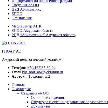
Информация об обращении граждан
Сведения об ОО
ЦРД Абилимпикс
БПОО
Объявления
Медиацентр АПК
БПОО Амурская область
РЦД “Абилимпикс” Амурская область
ГПОАУ АО
Амурский педагогический колледж
Телефон
+7(4162)35-30-94
Email
blg_prof_apk@obramur.ru
Адрес
ул. Трудовая, д.2
Главная
О колледже
Сведения об ОО
Основные сведения
Структура и органы управления образователь
Документы