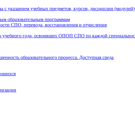
ы с указанием учебных предметов, курсов, дисциплин (модулей
мым образовательным программам
ости СПО, перевода, восстановления и отчисления
о учебного года, освоивших ОПОП СПО по каждой специально
щенность образовательного процесса. Доступная среда
ающихся
анизации