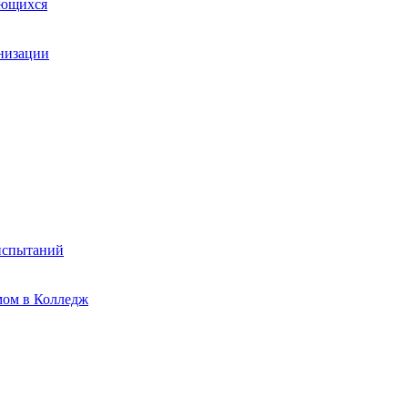
ающихся
анизации
испытаний
мом в Колледж