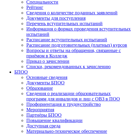
Специальности
Рейтинг
Сведения о количестве поданных заявлений
Документы для поступления
Перечень вступительных испытаний
Информация о формах проведения вступительных
испытаний
Расписание вступительных испытаний
Расписание подготовительных (платных) курсов
Вопросы и ответы на обращения, связанные с
приёмом в Колледж
Приказ о зачислении
Списки, рекомендованных к зачислению
БПОО
Основные сведения
Документы БПОО
Образование
Сведения о реализации образовательных
программ для инвалидов и лиц с ОВЗ в ПОО
Профориентация и трудоустройство
Мероприятия
Партнёры БПОО
Повышение квалификации
Доступная среда
Материально-техническое обеспечение