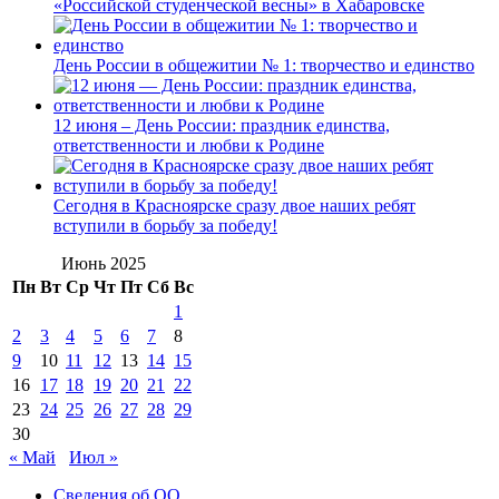
«Российской студенческой весны» в Хабаровске
День России в общежитии № 1: творчество и единство
12 июня – День России: праздник единства,
ответственности и любви к Родине
Сегодня в Красноярске сразу двое наших ребят
вступили в борьбу за победу!
Июнь 2025
Пн
Вт
Ср
Чт
Пт
Сб
Вс
1
2
3
4
5
6
7
8
9
10
11
12
13
14
15
16
17
18
19
20
21
22
23
24
25
26
27
28
29
30
« Май
Июл »
Сведения об ОО