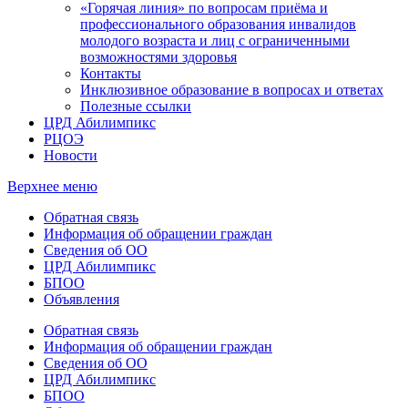
«Горячая линия» по вопросам приёма и
профессионального образования инвалидов
молодого возраста и лиц с ограниченными
возможностями здоровья
Контакты
Инклюзивное образование в вопросах и ответах
Полезные ссылки
ЦРД Абилимпикс
РЦОЭ
Новости
Верхнее меню
Обратная связь
Информация об обращении граждан
Сведения об ОО
ЦРД Абилимпикс
БПОО
Объявления
Обратная связь
Информация об обращении граждан
Сведения об ОО
ЦРД Абилимпикс
БПОО