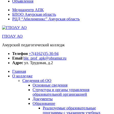
Объявления
Медиацентр АПК
БПОО Амурская область
РЦД “Абилимпикс” Амурская область
ГПОАУ АО
Амурский педагогический колледж
Телефон
+7(4162)35-30-94
Email
blg_prof_apk@obramur.ru
Адрес
ул. Трудовая, д.2
Главная
О колледже
Сведения об ОО
Основные сведения
Структура и органы управления
образовательной организацией
Документы
Образование
Реализуемые образовательные
программы с указанием учебных