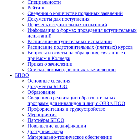
Специальности
Рейтинг
Сведения о количестве поданных заявлений
Документы для поступления
Перечень вступительных испытаний
Информация о формах проведения вступительных
испытаний
Расписание вступительных испытаний
Расписание подготовительных (платных) курсов
Вопросы и ответы на обращения, связанные с
приёмом в Колледж
Приказ о зачислении
Списки, рекомендованных к зачислению
БПОО
Основные сведения
Документы БПОО
Образование
Сведения о реализации образовательных
программ для инвалидов и лиц с ОВЗ в ПОО
Профориентация и трудоустройство
Мероприятия
Партнёры БПОО
Повышение квалификации
Доступная среда
Материально-техническое обеспечение