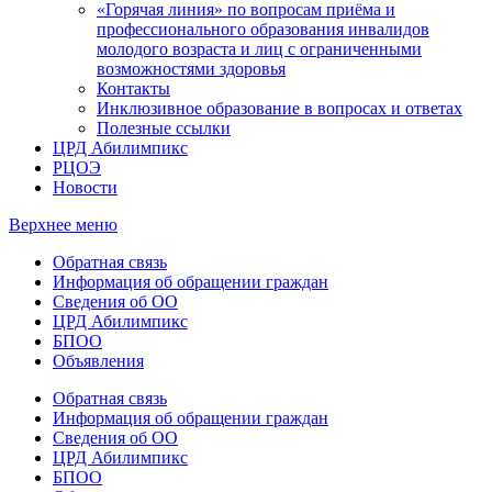
«Горячая линия» по вопросам приёма и
профессионального образования инвалидов
молодого возраста и лиц с ограниченными
возможностями здоровья
Контакты
Инклюзивное образование в вопросах и ответах
Полезные ссылки
ЦРД Абилимпикс
РЦОЭ
Новости
Верхнее меню
Обратная связь
Информация об обращении граждан
Сведения об ОО
ЦРД Абилимпикс
БПОО
Объявления
Обратная связь
Информация об обращении граждан
Сведения об ОО
ЦРД Абилимпикс
БПОО