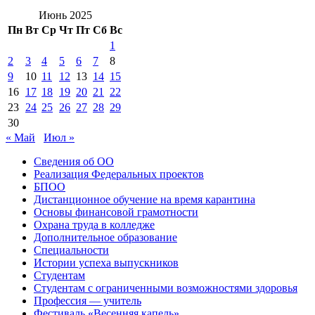
Июнь 2025
Пн
Вт
Ср
Чт
Пт
Сб
Вс
1
2
3
4
5
6
7
8
9
10
11
12
13
14
15
16
17
18
19
20
21
22
23
24
25
26
27
28
29
30
« Май
Июл »
Сведения об ОО
Реализация Федеральных проектов
БПОО
Дистанционное обучение на время карантина
Основы финансовой грамотности
Охрана труда в колледже
Дополнительное образование
Специальности
Истории успеха выпускников
Студентам
Студентам с ограниченными возможностями здоровья
Профессия — учитель
Фестиваль «Весенняя капель»