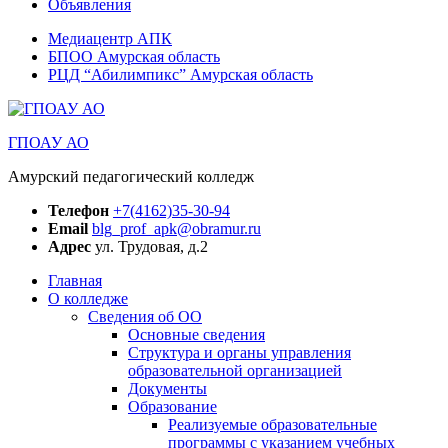
Объявления
Медиацентр АПК
БПОО Амурская область
РЦД “Абилимпикс” Амурская область
ГПОАУ АО
Амурский педагогический колледж
Телефон
+7(4162)35-30-94
Email
blg_prof_apk@obramur.ru
Адрес
ул. Трудовая, д.2
Главная
О колледже
Сведения об ОО
Основные сведения
Структура и органы управления
образовательной организацией
Документы
Образование
Реализуемые образовательные
программы с указанием учебных