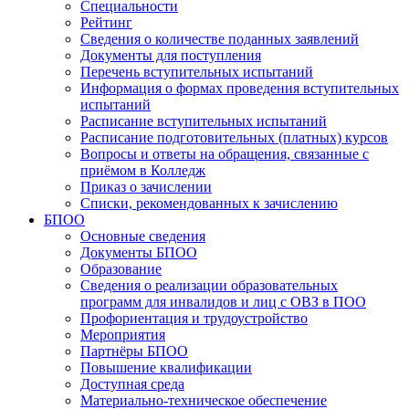
Специальности
Рейтинг
Сведения о количестве поданных заявлений
Документы для поступления
Перечень вступительных испытаний
Информация о формах проведения вступительных
испытаний
Расписание вступительных испытаний
Расписание подготовительных (платных) курсов
Вопросы и ответы на обращения, связанные с
приёмом в Колледж
Приказ о зачислении
Списки, рекомендованных к зачислению
БПОО
Основные сведения
Документы БПОО
Образование
Сведения о реализации образовательных
программ для инвалидов и лиц с ОВЗ в ПОО
Профориентация и трудоустройство
Мероприятия
Партнёры БПОО
Повышение квалификации
Доступная среда
Материально-техническое обеспечение