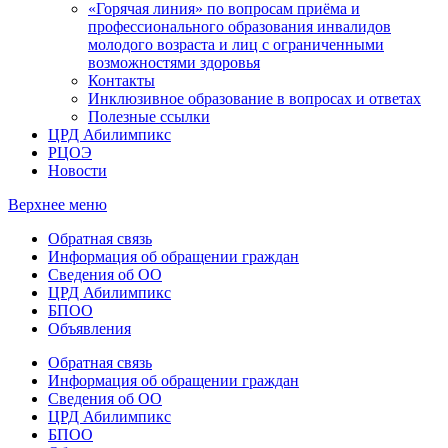
«Горячая линия» по вопросам приёма и
профессионального образования инвалидов
молодого возраста и лиц с ограниченными
возможностями здоровья
Контакты
Инклюзивное образование в вопросах и ответах
Полезные ссылки
ЦРД Абилимпикс
РЦОЭ
Новости
Верхнее меню
Обратная связь
Информация об обращении граждан
Сведения об ОО
ЦРД Абилимпикс
БПОО
Объявления
Обратная связь
Информация об обращении граждан
Сведения об ОО
ЦРД Абилимпикс
БПОО