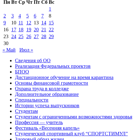
Пн
Вт
Ср
Чт
Пт
Сб
Вс
1
2
3
4
5
6
7
8
9
10
11
12
13
14
15
16
17
18
19
20
21
22
23
24
25
26
27
28
29
30
« Май
Июл »
Сведения об ОО
Реализация Федеральных проектов
БПОО
Дистанционное обучение на время карантина
Основы финансовой грамотности
Охрана труда в колледже
Дополнительное образование
Специальности
Истории успеха выпускников
Студентам
Студентам с ограниченными возможностями здоровья
Профессия — учитель
Фестиваль «Весенняя капель»
Студенческий спортивный клуб “СПОРТСТИМУЛ”
Здоровый образ жизни