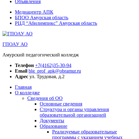
Объявления
Медиацентр АПК
БПОО Амурская область
РЦД “Абилимпикс” Амурская область
ГПОАУ АО
Амурский педагогический колледж
Телефон
+7(4162)35-30-94
Email
blg_prof_apk@obramur.ru
Адрес
ул. Трудовая, д.2
Главная
О колледже
Сведения об ОО
Основные сведения
Структура и органы управления
образовательной организацией
Документы
Образование
Реализуемые образовательные
программы с указанием учебных