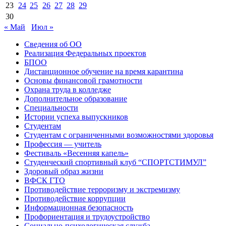
23
24
25
26
27
28
29
30
« Май
Июл »
Сведения об ОО
Реализация Федеральных проектов
БПОО
Дистанционное обучение на время карантина
Основы финансовой грамотности
Охрана труда в колледже
Дополнительное образование
Специальности
Истории успеха выпускников
Студентам
Студентам с ограниченными возможностями здоровья
Профессия — учитель
Фестиваль «Весенняя капель»
Студенческий спортивный клуб “СПОРТСТИМУЛ”
Здоровый образ жизни
ВФСК ГТО
Противодействие терроризму и экстремизму
Противодействие коррупции
Информационная безопасность
Профориентация и трудоустройство
Социально-психологическая служба