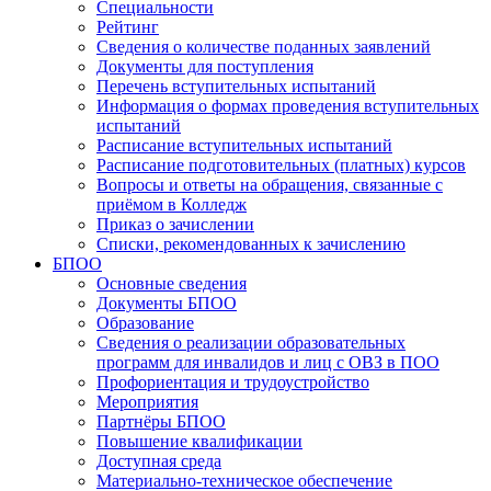
Специальности
Рейтинг
Сведения о количестве поданных заявлений
Документы для поступления
Перечень вступительных испытаний
Информация о формах проведения вступительных
испытаний
Расписание вступительных испытаний
Расписание подготовительных (платных) курсов
Вопросы и ответы на обращения, связанные с
приёмом в Колледж
Приказ о зачислении
Списки, рекомендованных к зачислению
БПОО
Основные сведения
Документы БПОО
Образование
Сведения о реализации образовательных
программ для инвалидов и лиц с ОВЗ в ПОО
Профориентация и трудоустройство
Мероприятия
Партнёры БПОО
Повышение квалификации
Доступная среда
Материально-техническое обеспечение