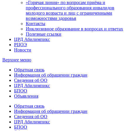
«Горячая линия» по вопросам приёма и
профессионального образования инвалидов
молодого возраста и лиц с ограниченными
возможностями здоровья
Контакты
Инклюзивное образование в вопросах и ответах
Полезные ссылки
ЦРД Абилимпикс
РЦОЭ
Новости
Верхнее меню
Обратная связь
Информация об обращении граждан
Сведения об ОО
ЦРД Абилимпикс
БПОО
Объявления
Обратная связь
Информация об обращении граждан
Сведения об ОО
ЦРД Абилимпикс
БПОО