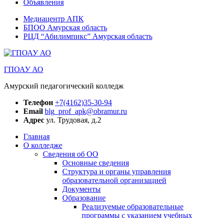
Объявления
Медиацентр АПК
БПОО Амурская область
РЦД “Абилимпикс” Амурская область
ГПОАУ АО
Амурский педагогический колледж
Телефон
+7(4162)35-30-94
Email
blg_prof_apk@obramur.ru
Адрес
ул. Трудовая, д.2
Главная
О колледже
Сведения об ОО
Основные сведения
Структура и органы управления
образовательной организацией
Документы
Образование
Реализуемые образовательные
программы с указанием учебных