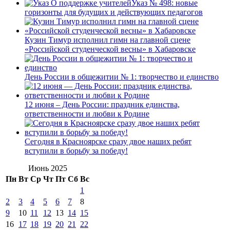
Указ № 498: новые
горизонты для будущих и действующих педагогов
Кузин Тимур исполнил гимн на главной сцене
«Российской студенческой весны» в Хабаровске
День России в общежитии № 1: творчество и единство
12 июня – День России: праздник единства,
ответственности и любви к Родине
Сегодня в Красноярске сразу двое наших ребят
вступили в борьбу за победу!
Июнь 2025
Пн
Вт
Ср
Чт
Пт
Сб
Вс
1
2
3
4
5
6
7
8
9
10
11
12
13
14
15
16
17
18
19
20
21
22